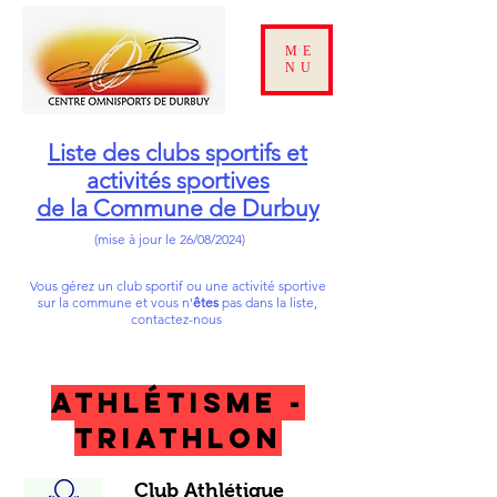
ME
NU
Liste des clubs sportifs et
activités sportives
de la Com
mune de Durbuy
(mise à jour le 26/08/2024)
Vous gérez un club sportif ou une activité sportive
sur la commune et vous n'
êtes
pas dans la liste,
contactez-nous
Athlétisme -
Triathlon
Club Athlétique