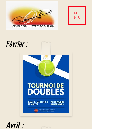
ME
NU
Février :
Avril :