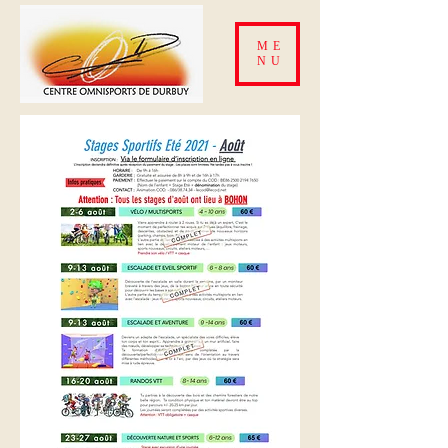
ME
NU