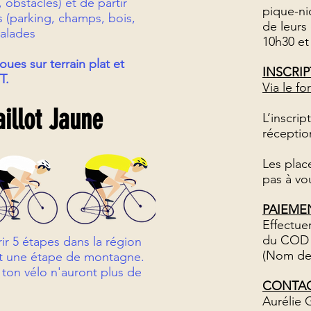
 obstacles) et de partir
pique-ni
 (parking, champs, bois,
de leurs
balades
10h30 et
roues sur terrain plat et
INSCRIP
T.
Via le fo
illot Jaune
L’inscrip
réceptio
Les plac
pas à vou
PAIEMEN
Effectue
du COD :
r 5 étapes dans la région
(Nom de 
t une étape de montagne.
 ton vélo n'auront plus de
CONTAC
Aurélie 