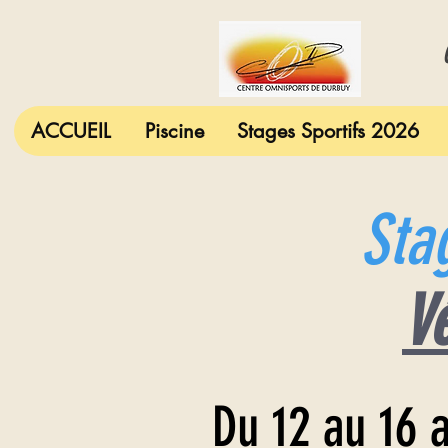
C
ACCUEIL
Piscine
Stages Sportifs 2026
Sta
V
Du 12 au 16 a