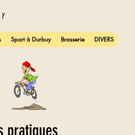
UY
s
Sport à Durbuy
Brasserie
DIVERS
s pratiques