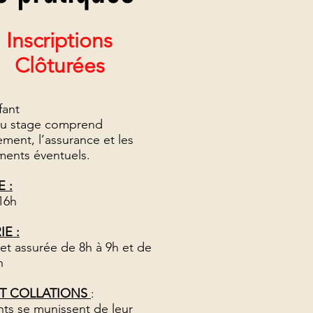
Inscriptions
Clôturées
fant
du stage comprend
ement, l’assurance et les
ents éventuels.
 :
16h
E :
 et assurée de 8h à 9h et de
h
ET COLLATIONS
:
nts se munissent de leur