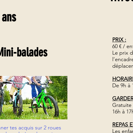
 ans
PRIX :
60 € / en
Mini-balades
Le prix 
l’encadr
déplacem
HORAIRE
De 9h à 
GARDERI
Gratuite
16h à 17
REPAS 
ner tes acquis sur 2 roues
Les enfa