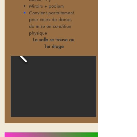
Miroirs + podium
Convient parfaitement
pour cours de danse,
de mise en condition
physique
La salle se trouve au
1er étage