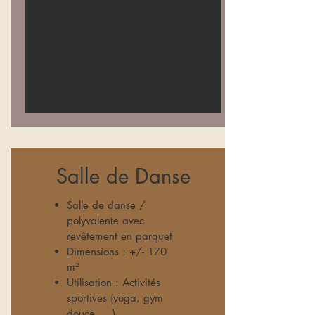
Salle de Danse
Salle de danse /
polyvalente avec
revêtement en parquet
Dimensions : +/- 170
m²
Utilisation : Activités
sportives (yoga, gym
douce, ...).