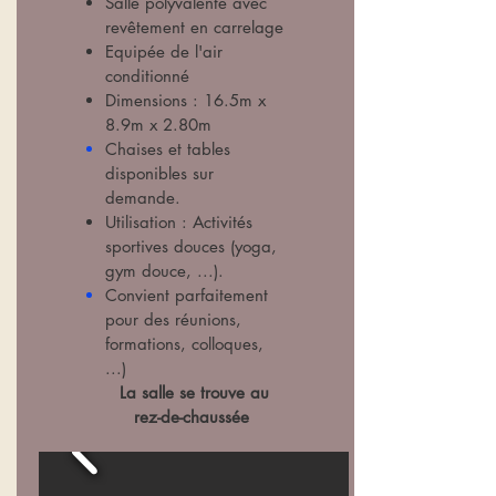
Salle polyvalente avec
revêtement en carrelage
Equipée de l'air
conditionné
Dimensions : 16.5m x
8.9m x 2.80m
Chaises et tables
disponibles sur
demande.
Utilisation : Activités
sportives douces (yoga,
gym douce, ...).
Convient parfaitement
pour des réunions,
formations, colloques,
...)
La salle se trouve au
rez-de-chaussée