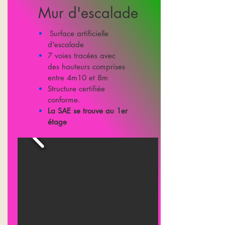
Mur d'escalade
Surface artificielle
d'escalade
7 voies tracées avec
des hauteurs comprises
entre 4m10 et 8m
Structure certifiée
conforme.
La SAE se trouve au 1er
étage